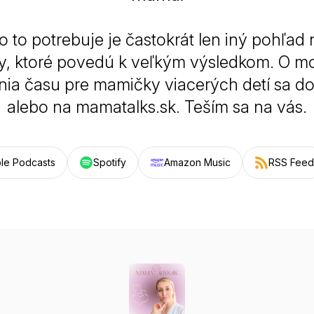
 to potrebuje je častokrát len iný pohľad 
, ktoré povedú k veľkým výsledkom. O m
ia času pre mamičky viacerých detí sa do
alebo na mamatalks.sk. Teším sa na vás.
le Podcasts
Spotify
Amazon Music
RSS Feed