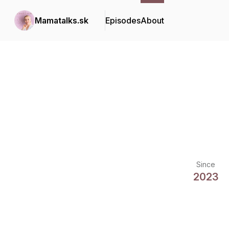
Mamatalks.sk
Episodes
About
Since
2023