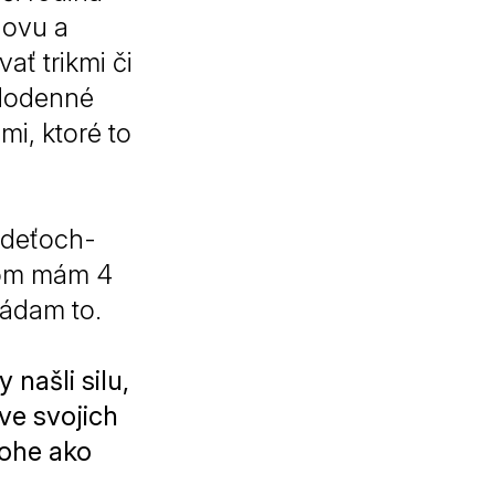
hovu a
ať trikmi či
ždodenné
mi, ktoré to
2 deťoch-
som mám 4
ládam to.
našli silu,
ve svojich
lohe ako