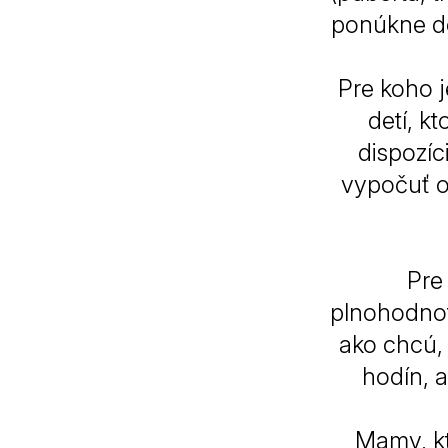
ponúkne do
Pre koho 
detí, k
dispozíc
vypočuť o
Pre
plnohodnotn
ako chcú, 
hodín, a
Mamy, kt