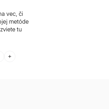
na vec, či
ojej metóde
zviete tu
Follow on other platforms