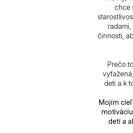
chce 
starostlivo
radami,
činnosti, a
Prečo to
vyťažená
deti a k
Mojím cieľ
motiváciu
detí a 