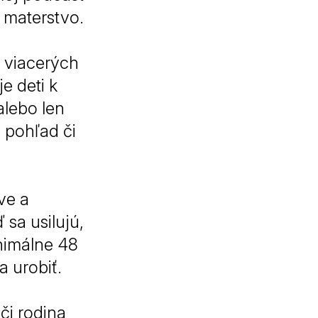
 materstvo.
 viacerých
e deti k
alebo len
 pohľad či
ve a
 sa usilujú,
inimálne 48
a urobiť.
či rodina