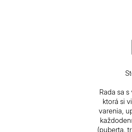
St
Rada sa s 
ktorá si 
varenia, u
každodenn
(puberta, 