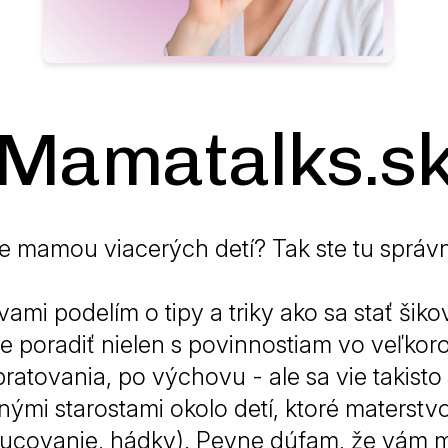
Mamatalks.s
e mamou viacerých detí? Tak ste tu správ
vami podelím o tipy a triky ako sa stať ši
vie poradiť nielen s povinnostiam vo veľkor
pratovania, po výchovu - ale sa vie takisto
ými starostami okolo detí, ktoré materstvo
trucovanie, hádky). Pevne dúfam, že vám 