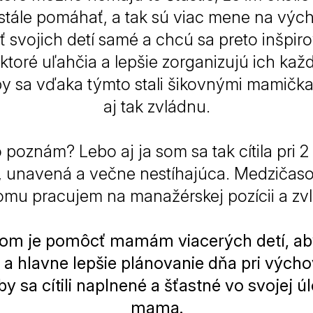
stále pomáhať, a tak sú viac mene na výc
sť svojich detí samé a chcú sa preto inšpirov
 ktoré uľahčia a lepšie zorganizujú ich ka
by sa vďaka týmto stali šikovnými mamička
aj tak zvládnu.
 poznám? Lebo aj ja som sa tak cítila pri 
, unavená a večne nestíhajúca. Medziča
 tomu pracujem na manažérskej pozícii a zv
om je pomôcť mamám viacerých detí, aby 
 a hlavne lepšie plánovanie dňa pri výcho
aby sa cítili naplnené a šťastné vo svojej ú
mama.