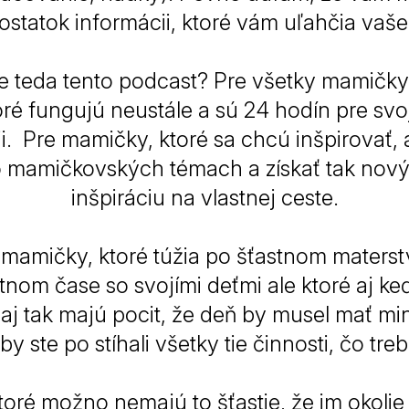
statok informácii, ktoré vám uľahčia vaše
je teda tento podcast? Pre všetky mamičky
toré fungujú neustále a sú 24 hodín pre svoj
ii. Pre mamičky, ktoré sa chcú inšpirovať, 
 mamičkovských témach a získať tak nový
inšpiráciu na vlastnej ceste.
 mamičky, ktoré túžia po šťastnom materst
om čase so svojími deťmi ale ktoré aj keď
aj tak majú pocit, že deň by musel mať m
by ste po stíhali všetky tie činnosti, čo treb
oré možno nemajú to šťastie, že im okolie 