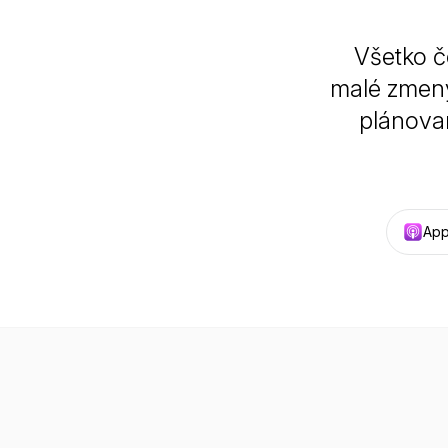
Všetko čo
malé zmeny
plánovan
App