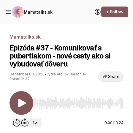
+ Follow
Mamatalks.sk
Mamatalks.sk
Epizóda #37 - Komunikovať s
pubertiakom - nové cesty ako si
vybudovať dôveru
December 08, 2023
•
Lydia Argilli
•
Season 1
•
Share
Episode 37
Use Left/Right to seek, Home/End to jump to st
0:00
|
13:24