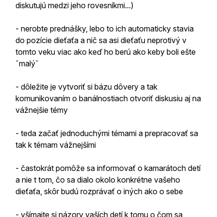
diskutujú medzi jeho rovesníkmi...)
- nerobte prednášky, lebo to ich automaticky stavia
do pozície dieťaťa a nič sa asi dieťaťu neprotivý v
tomto veku viac ako keď ho berú ako keby boli ešte
ˇmalýˇ
- dôležite je vytvoriť si bázu dôvery a tak
komunikovaním o banálnostiach otvoriť diskusiu aj na
vážnejšie témy
- teda začať jednoduchými témami a prepracovať sa
tak k témam vážnejšími
- častokrát pomôže sa informovať o kamarátoch detí
a nie t tom, čo sa dialo okolo konkrétne vašeho
dieťaťa, skôr budú rozprávať o iných ako o sebe
- všímajte si názory vaších detí k tomu o čom sa