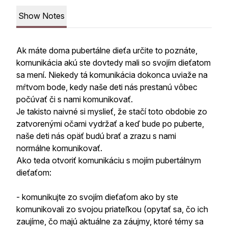
Show Notes
Ak máte doma pubertálne dieťa určite to poznáte,
komunikácia akú ste dovtedy mali so svojím dieťatom
sa mení. Niekedy tá komunikácia dokonca uviaže na
mŕtvom bode, kedy naše deti nás prestanú vôbec
počúvať či s nami komunikovať.
Je takisto naivné si myslieť, že stačí toto obdobie zo
zatvorenými očami vydržať a keď bude po puberte,
naše deti nás opäť budú brať a zrazu s nami
normálne komunikovať.
Ako teda otvoriť komunikáciu s mojím pubertálnym
dieťaťom:
- komunikujte zo svojím dieťaťom ako by ste
komunikovali zo svojou priateľkou (opytať sa, čo ich
zaujíme, čo majú aktuálne za záujmy, ktoré témy sa