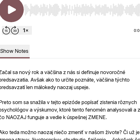
Use Left/Right to seek, Home/End to jump to start o
0:
Show Notes
Začal sa nový rok a väčšina z nás si definuje novoročné
predsavzatia. Avšak ako to určite poznáte, väčšina týchto
predsavzatí len málokedy naozaj uspeje.
Preto som sa snažila v tejto epizóde popísať zistenia rôznych
psychológov a výskumov, ktoré tento fenomén analysovali a zis
čo NAOZAJ funguje a vedie k úspešnej ZMENE.
Ako teda možno naozaj niečo zmeniť v našom živote? Či už je
zmena stravy, životosprávy, chudnutie, fajčenie, .. čokoľvek č