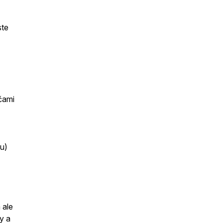
ste
čami
u)
 ale
ny a