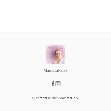
Mamatalks.sk
Visit our Facebook page
Visit our Website page
All content © 2026 Mamatalks.sk