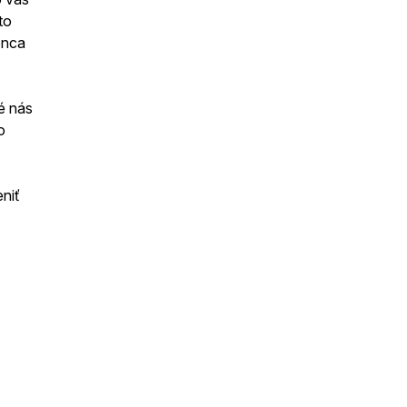
to
onca
ré nás
o
niť