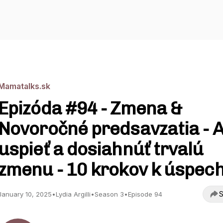
Mamatalks.sk
Epizóda #94 - Zmena &
Novoročné predsavzatia - 
uspieť a dosiahnúť trvalú
zmenu - 10 krokov k úspec
S
January 10, 2025
•
Lydia Argilli
•
Season 3
•
Episode 94