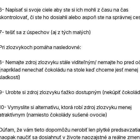
6- Napísať si svoje ciele aby ste si ich mohli z času na čas
skontrolovať, či ste ho dosiahli alebo aspoň ste na správnej ce
7- tešiť sa z úspechov (aj z tých malých)
Pri zlozvykoch pomáha nasledovné:
8- Nemajte zdroj zlozvyku stále viditeľným/ nemajte ho pred o
(napríklad nenechať čokoládu na stole keď chceme jesť menej
sladkostí)
9- Urobte si zdroj zlozvyku ťažko dostupným (nekúpiť čokolád
10- Vymyslite si alternatívu, ktorá robí zdroj zlozvyku menej
atraktívnym (namiesto čokolády sušené ovocie)
Dúfam, že vám tieto dopomôžu nerobiť len plytké predsavzatia
naopak naučiť sa dosiahnuť v živote naozajstné a reálne zme