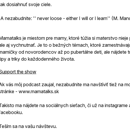
tak dosiahnuť svoje ciele.
`A nezabudnite: '' never loose - either I will or I learn'' (M. Man
Mamatalks je miestom pre mamy, ktoré túžia si materstvo nieje 
ale aj vychnutnať. Je to o bežných témach, ktoré zamestnávaj
mamičky od novorodencov až po pubertálne deti, ale nájdete tu
tipy a triky do každodenného života.
Support the show
Ak vás môj podcast zaujal, nezabudnite ma navštíviť tiež na mo
stránke - www.mamatalks.sk
Takisto ma nájdete na sociálnych sieťach, či už na instagrame 
facebooku.
Teším sa na vašu návštevu.