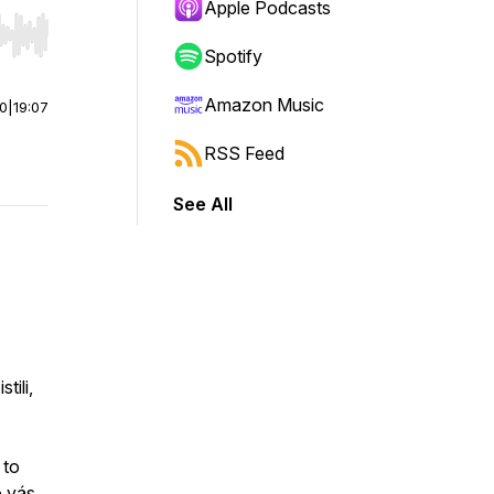
Apple Podcasts
r end. Hold shift to jump forward or backward.
Spotify
Amazon Music
00
|
19:07
RSS Feed
See All
tili,
 to
o vás