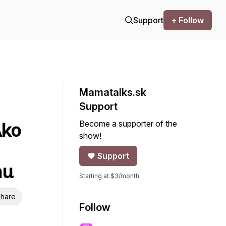
Support
+ Follow
Mamatalks.sk
Support
Become a supporter of the
Ako
show!
Support
hu
Starting at $3/month
hare
Follow