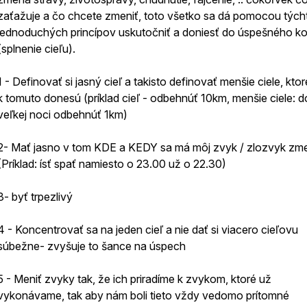
zaťažuje a čo chcete zmeniť, toto všetko sa dá pomocou tých
jednoduchých princípov uskutočniť a doniesť do úspešného k
(splnenie cieľu).
1 - Definovať si jasný cieľ a takisto definovať menšie ciele, kto
k tomuto donesú (príklad cieľ - odbehnúť 10km, menšie ciele: d
veľkej noci odbehnúť 1km)
2- Mať jasno v tom KDE a KEDY sa má môj zvyk / zlozvyk zme
(Príklad: ísť spať namiesto o 23.00 už o 22.30)
3- byť trpezlivý
4 - Koncentrovať sa na jeden cieľ a nie dať si viacero cieľovu
súbežne- zvyšuje to šance na úspech
5 - Meniť zvyky tak, že ich priradíme k zvykom, ktoré už
vykonávame, tak aby nám boli tieto vždy vedomo prítomné