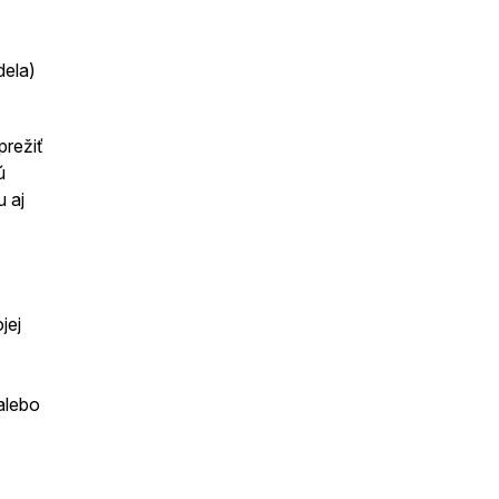
dela)
prežiť
ú
 aj
jej
alebo