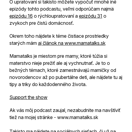
O upratovaní si takisto môžete vypočuť mnohé iné
epizódy tohto podcastu, veľmi odporúčam najmä
epizódu 16
o rýchloupratovaní a
epizódu 31
o
zvykoch pre čistú domácnosť.
Okrem toho nájdete k téme čistiace prostriedky
starých mám
aj článok na www.mamatalks.sk
Mamatalks je miestom pre mamy, ktoré túžia si
materstvo nieje prežiť ale aj vychnutnať. Je to o
bežných témach, ktoré zamestnávajú mamičky od
novorodencov až po pubertálne deti, ale nájdete tu aj
tipy a triky do každodenného života.
Support the show
Ak vás môj podcast zaujal, nezabudnite ma navštíviť
tiež na mojej stránke - www.mamatalks.sk
Takisto ma nájdete na sociálnych sieťach, či už na