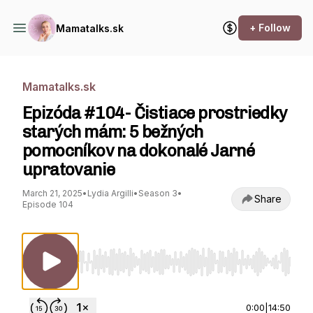
+ Follow
Mamatalks.sk
Mamatalks.sk
Epizóda #104- Čistiace prostriedky
starých mám: 5 bežných
pomocníkov na dokonalé Jarné
upratovanie
March 21, 2025
•
Lydia Argilli
•
Season 3
•
Share
Episode 104
Use Left/Right to seek, Home/End to jump to st
0:00
|
14:50