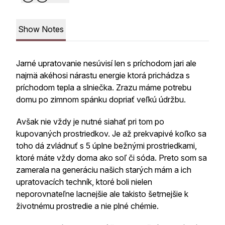
Show Notes
Jarné upratovanie nesúvisí len s príchodom jari ale
najmä akéhosi nárastu energie ktorá prichádza s
príchodom tepla a slniečka. Zrazu máme potrebu
domu po zimnom spánku dopriať veľkú údržbu.
Avšak nie vždy je nutné siahať pri tom po
kupovaných prostriedkov. Je až prekvapivé koľko sa
toho dá zvládnuť s 5 úplne bežnými prostriedkami,
ktoré máte vždy doma ako soľ či sóda. Preto som sa
zamerala na generáciu našich starých mám a ich
upratovacích techník, ktoré boli nielen
neporovnateľne lacnejšie ale takisto šetrnejšie k
životnému prostredie a nie plné chémie.