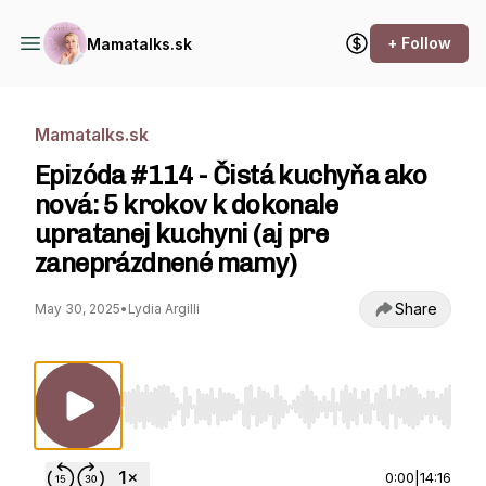
+ Follow
Mamatalks.sk
Mamatalks.sk
Epizóda #114 - Čistá kuchyňa ako
nová: 5 krokov k dokonale
upratanej kuchyni (aj pre
zaneprázdnené mamy)
Share
May 30, 2025
•
Lydia Argilli
Use Left/Right to seek, Home/End to jump to st
0:00
|
14:16