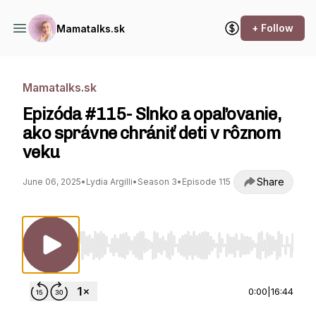
+ Follow
Mamatalks.sk
Mamatalks.sk
Epizóda #115- Slnko a opaľovanie,
ako správne chrániť deti v rôznom
veku
Share
June 06, 2025
•
Lydia Argilli
•
Season 3
•
Episode 115
Use Left/Right to seek, Home/End to jump to st
0:00
|
16:44