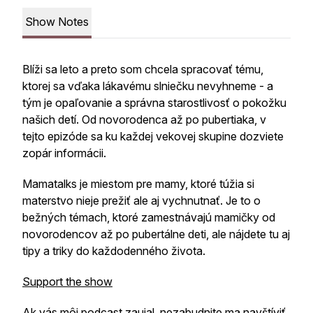
Show Notes
Blíži sa leto a preto som chcela spracovať tému,
ktorej sa vďaka lákavému slniečku nevyhneme - a
tým je opaľovanie a správna starostlivosť o pokožku
našich detí. Od novorodenca až po pubertiaka, v
tejto epizóde sa ku každej vekovej skupine dozviete
zopár informácii.
Mamatalks je miestom pre mamy, ktoré túžia si
materstvo nieje prežiť ale aj vychnutnať. Je to o
bežných témach, ktoré zamestnávajú mamičky od
novorodencov až po pubertálne deti, ale nájdete tu aj
tipy a triky do každodenného života.
Support the show
Ak vás môj podcast zaujal, nezabudnite ma navštíviť