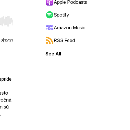
Apple Podcasts
Spotify
r end. Hold shift to jump forward or backward.
Amazon Music
RSS Feed
00
|
15:31
See All
epríde
esto
ročná.
om sú
.