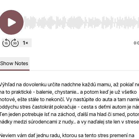
Use Left/Right to seek, Home/End to jump to start o
0:
Show Notes
Výhľad na dovolenku určite nadchne každú mamu, až pokiaľ n
na to praktické - balenie, chystanie.. a potom keď je už všetko
hotové, ešte stále to nekončí. Vy nastúpite do auta a tam nami
oddychu stres častokrát pokračuje - cesta s deťmi autom je ná
Ten jeden potrebuje ísť na záchod, ďalší ma hlad či smed, pot
hádky medzi súrodencami z nudy.. a vy naďalej ste len v strese
Neviem vám dať jednu radu, ktorou sa tento stres premení na