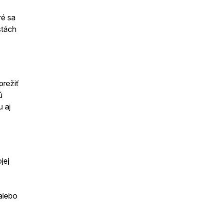
ré sa
stách
prežiť
ú
 aj
jej
alebo