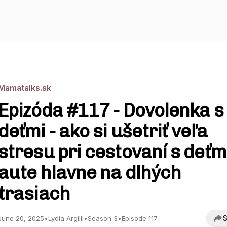
Mamatalks.sk
Epizóda #117 - Dovolenka s
deťmi - ako si ušetriť veľa
stresu pri cestovaní s deťm
aute hlavne na dlhých
trasiach
S
June 20, 2025
•
Lydia Argilli
•
Season 3
•
Episode 117