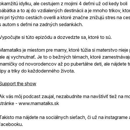
okamžitú idylku, ale cestujem z mojimi 4 deťmi už od kedy boli
bábätka a to aj do vzdialených destinácii a je mnoho trikov, kto
mi pri týchto cestách overili a ktoré značne znižujú stres na ce
s autom s deťmi na zadných sedankách.
Vypočujte si túto epizódu a dozvedzte sa, ktoré to sú.
Mamatalks je miestom pre mamy, ktoré túžia si materstvo nieje 
ale aj vychnutnať. Je to o bežných témach, ktoré zamestnávaj
mamičky od novorodencov až po pubertálne deti, ale nájdete tu
tipy a triky do každodenného života.
Support the show
Ak vás môj podcast zaujal, nezabudnite ma navštíviť tiež na mo
stránke - www.mamatalks.sk
Takisto ma nájdete na sociálnych sieťach, či už na instagrame 
facebooku.