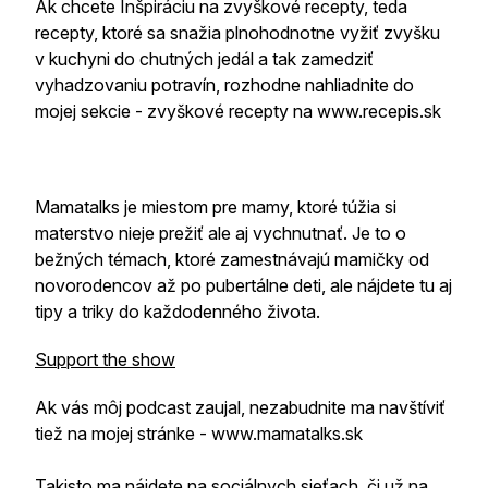
Ak chcete Inšpiráciu na zvyškové recepty, teda
recepty, ktoré sa snažia plnohodnotne vyžiť zvyšku
v kuchyni do chutných jedál a tak zamedziť
vyhadzovaniu potravín, rozhodne nahliadnite do
mojej sekcie - zvyškové recepty na www.recepis.sk
Mamatalks je miestom pre mamy, ktoré túžia si
materstvo nieje prežiť ale aj vychnutnať. Je to o
bežných témach, ktoré zamestnávajú mamičky od
novorodencov až po pubertálne deti, ale nájdete tu aj
tipy a triky do každodenného života.
Support the show
Ak vás môj podcast zaujal, nezabudnite ma navštíviť
tiež na mojej stránke - www.mamatalks.sk
Takisto ma nájdete na sociálnych sieťach, či už na