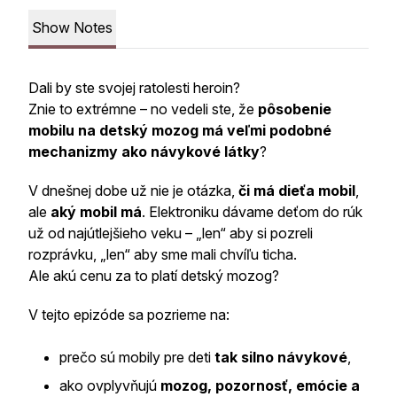
Show Notes
Dali by ste svojej ratolesti heroin?
Znie to extrémne – no vedeli ste, že
pôsobenie
mobilu na detský mozog má veľmi podobné
mechanizmy ako návykové látky
?
V dnešnej dobe už nie je otázka,
či má dieťa mobil
,
ale
aký mobil má
. Elektroniku dávame deťom do rúk
už od najútlejšieho veku – „len“ aby si pozreli
rozprávku, „len“ aby sme mali chvíľu ticha.
Ale akú cenu za to platí detský mozog?
V tejto epizóde sa pozrieme na:
prečo sú mobily pre deti
tak silno návykové
,
ako ovplyvňujú
mozog, pozornosť, emócie a