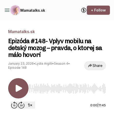
+ Follow
Mamatalks.sk
Mamatalks.sk
Epizóda #148- Vplyv mobilu na
detský mozog – pravda, o ktorej sa
málo hovorí
January 23, 2026
•
Lydia Argilli
•
Season 4
•
Share
Episode 148
Use Left/Right to seek, Home/End to jump to st
0:00
|
11:45