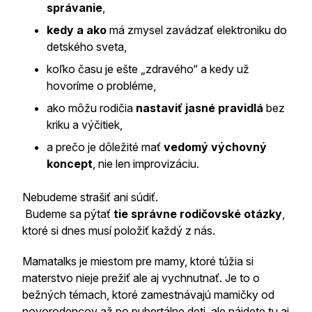
správanie
,
kedy a ako
má zmysel zavádzať elektroniku do
detského sveta,
koľko času je ešte „zdravého“ a kedy už
hovoríme o probléme,
ako môžu rodičia
nastaviť jasné pravidlá
bez
kriku a výčitiek,
a prečo je dôležité mať
vedomý výchovný
koncept
, nie len improvizáciu.
Nebudeme strašiť ani súdiť.
Budeme sa pýtať
tie správne rodičovské otázky
,
ktoré si dnes musí položiť každý z nás.
Mamatalks je miestom pre mamy, ktoré túžia si
materstvo nieje prežiť ale aj vychnutnať. Je to o
bežných témach, ktoré zamestnávajú mamičky od
novorodencov až po pubertálne deti, ale nájdete tu aj