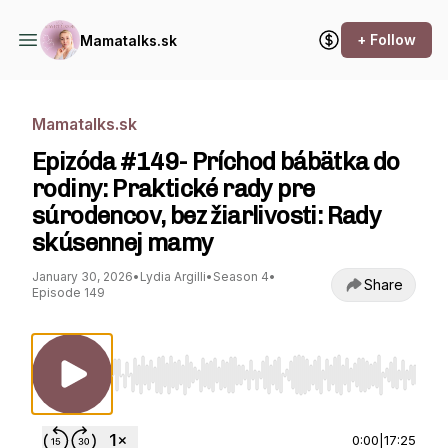
+ Follow
Mamatalks.sk
Mamatalks.sk
Epizóda #149- Príchod bábätka do
rodiny: Praktické rady pre
súrodencov, bez žiarlivosti: Rady
skúsennej mamy
January 30, 2026
•
Lydia Argilli
•
Season 4
•
Share
Episode 149
Use Left/Right to seek, Home/End to jump to st
0:00
|
17:25