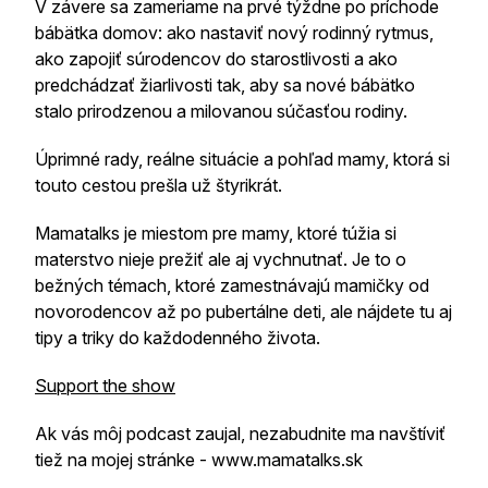
V závere sa zameriame na prvé týždne po príchode
bábätka domov: ako nastaviť nový rodinný rytmus,
ako zapojiť súrodencov do starostlivosti a ako
predchádzať žiarlivosti tak, aby sa nové bábätko
stalo prirodzenou a milovanou súčasťou rodiny.
Úprimné rady, reálne situácie a pohľad mamy, ktorá si
touto cestou prešla už štyrikrát.
Mamatalks je miestom pre mamy, ktoré túžia si
materstvo nieje prežiť ale aj vychnutnať. Je to o
bežných témach, ktoré zamestnávajú mamičky od
novorodencov až po pubertálne deti, ale nájdete tu aj
tipy a triky do každodenného života.
Support the show
Ak vás môj podcast zaujal, nezabudnite ma navštíviť
tiež na mojej stránke - www.mamatalks.sk