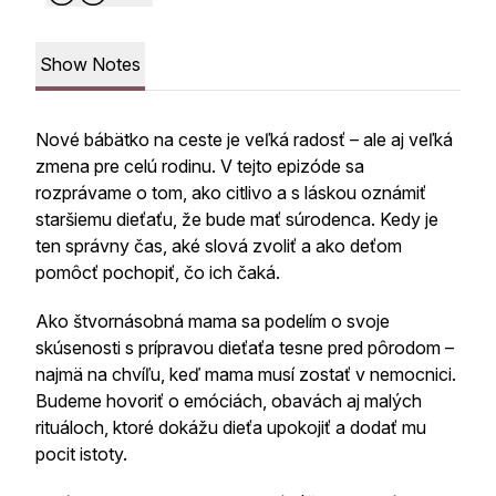
Show Notes
Nové bábätko na ceste je veľká radosť – ale aj veľká
zmena pre celú rodinu. V tejto epizóde sa
rozprávame o tom, ako citlivo a s láskou oznámiť
staršiemu dieťaťu, že bude mať súrodenca. Kedy je
ten správny čas, aké slová zvoliť a ako deťom
pomôcť pochopiť, čo ich čaká.
Ako štvornásobná mama sa podelím o svoje
skúsenosti s prípravou dieťaťa tesne pred pôrodom –
najmä na chvíľu, keď mama musí zostať v nemocnici.
Budeme hovoriť o emóciách, obavách aj malých
rituáloch, ktoré dokážu dieťa upokojiť a dodať mu
pocit istoty.