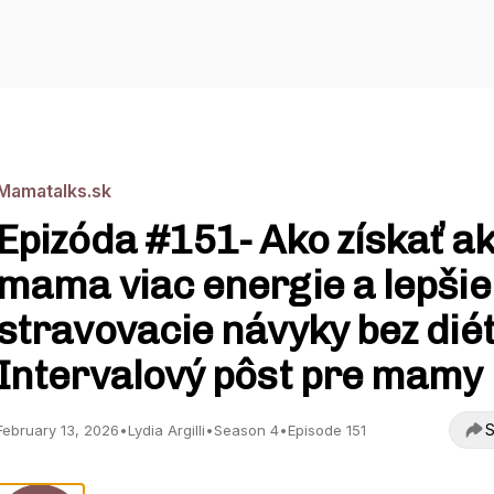
Mamatalks.sk
Epizóda #151- Ako získať a
mama viac energie a lepšie
stravovacie návyky bez diét
Intervalový pôst pre mamy
S
February 13, 2026
•
Lydia Argilli
•
Season 4
•
Episode 151