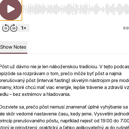
Use Left/Right to seek, Home/End to jump to start o
0:
Show Notes
Pôst už dávno nie je len náboženskou tradíciou. V tejto podca
epizóde sa rozprávam o tom, prečo môže byť pôst a najmä
prerušovaný pôst (interval fasting) skvelým nástrojom pre mo
mamy, ktoré chcú mať viac energie, lepšie trávenie a zdravší v
jedlu – bez extrémov a hladovania.
Dozviete sa, prečo pôst nemusí znamenať úplné vyhýbanie sa j
ale skôr vedomé nastavenie času, kedy jeme. Vysvetím jedno
princíp prerušovaného pôstu, napríklad nejesť od 19:00 do 7:00
ktorý je prirodzený, praktický a ľahko aplikovateľný aj do rušn