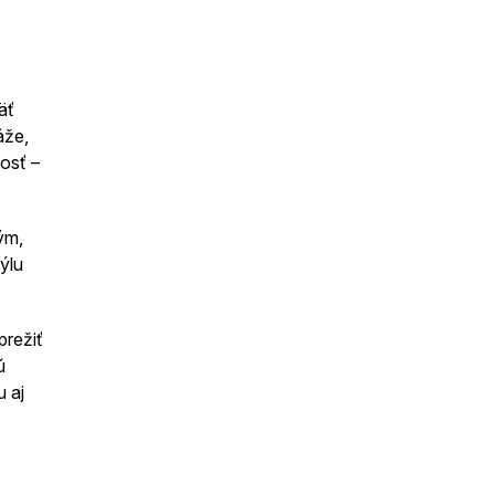
äť
áže,
osť –
ým,
ýlu
prežiť
ú
 aj