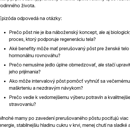
rodinného života.
Epizóda odpovedá na otázky:
Prečo pôst nie je iba náboženský koncept, ale aj biologick
proces, ktorý podporuje regeneráciu tela?
Aké benefity môže mať prerušovaný pôst pre ženské telo
hormonálnu rovnováhu?
Prečo nemusíme jedlo úplne obmedzovať, ale stačí upravi
jeho prijímania?
Ako môže intervalový pôst pomôcť vyhnúť sa večernému
maškrteniu a nezdravým návykom?
Prečo vedie k vedomejšiemu výberu potravín a kvalitnejš
stravovaniu?
Mnohé mamy po zavedení prerušovaného pôstu pociťujú viac
energie, stabilnejšiu hladinu cukru v krvi, menej chutí na sladké 