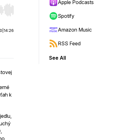
Apple Podcasts
r end. Hold shift to jump forward or backward.
Spotify
Amazon Music
00
|
14:26
RSS Feed
See All
stovej
derné
zťah k
edlu,
duchý
,
ého