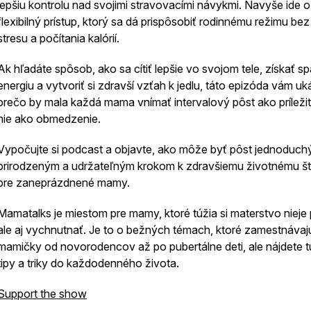
lepšiu kontrolu nad svojimi stravovacími návykmi. Navyše ide o
flexibilný prístup, ktorý sa dá prispôsobiť rodinnému režimu bez
stresu a počítania kalórií.
Ak hľadáte spôsob, ako sa cítiť lepšie vo svojom tele, získať sp
energiu a vytvoriť si zdravší vzťah k jedlu, táto epizóda vám uk
prečo by mala každá mama vnímať intervalový pôst ako príležit
nie ako obmedzenie.
Vypočujte si podcast a objavte, ako môže byť pôst jednoduch
prirodzeným a udržateľným krokom k zdravšiemu životnému št
pre zaneprázdnené mamy.
Mamatalks je miestom pre mamy, ktoré túžia si materstvo nieje 
ale aj vychnutnať. Je to o bežných témach, ktoré zamestnávaj
mamičky od novorodencov až po pubertálne deti, ale nájdete tu
tipy a triky do každodenného života.
Support the show