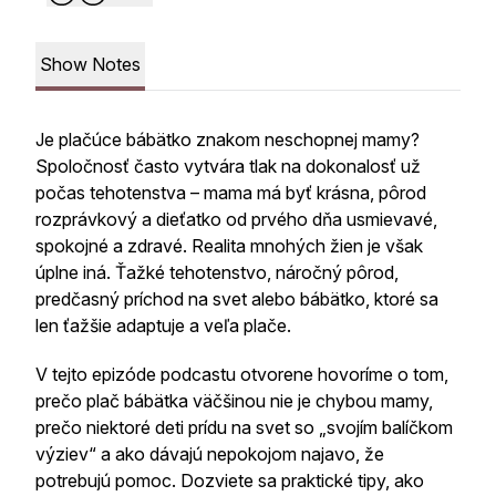
Show Notes
Je plačúce bábätko znakom neschopnej mamy?
Spoločnosť často vytvára tlak na dokonalosť už
počas tehotenstva – mama má byť krásna, pôrod
rozprávkový a dieťatko od prvého dňa usmievavé,
spokojné a zdravé. Realita mnohých žien je však
úplne iná. Ťažké tehotenstvo, náročný pôrod,
predčasný príchod na svet alebo bábätko, ktoré sa
len ťažšie adaptuje a veľa plače.
V tejto epizóde podcastu otvorene hovoríme o tom,
prečo plač bábätka väčšinou nie je chybou mamy,
prečo niektoré deti prídu na svet so „svojím balíčkom
výziev“ a ako dávajú nepokojom najavo, že
potrebujú pomoc. Dozviete sa praktické tipy, ako