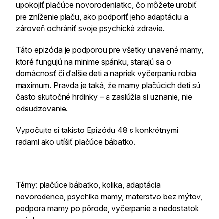
upokojiť plačúce novorodeniatko, čo môžete urobiť
pre zníženie plaču, ako podporiť jeho adaptáciu a
zároveň ochrániť svoje psychické zdravie.
Táto epizóda je podporou pre všetky unavené mamy,
ktoré fungujú na minime spánku, starajú sa o
domácnosť či ďalšie deti a napriek vyčerpaniu robia
maximum. Pravda je taká, že mamy plačúcich detí sú
často skutočné hrdinky – a zaslúžia si uznanie, nie
odsudzovanie.
Vypočujte si takisto Epizódu 48 s konkrétnymi
radami ako utíšiť plačúce bábätko.
Témy: plačúce bábätko, kolika, adaptácia
novorodenca, psychika mamy, materstvo bez mýtov,
podpora mamy po pôrode, vyčerpanie a nedostatok