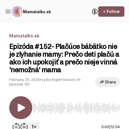
+ Follow
Mamatalks.sk
Mamatalks.sk
Epizóda #152- Plačúce bábätko nie
je zlyhanie mamy: Prečo deti plačú a
ako ich upokojiť a prečo nieje vinná
'nemožná' mama
February 20, 2026
•
Lydia Argilli
•
Season 4
•
Share
Episode 152
Use Left/Right to seek, Home/End to jump to st
0:00
|
12:54