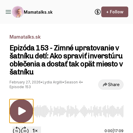
+ Follow
Mamatalks.sk
Mamatalks.sk
Epizóda 153 - Zimné upratovanie v
šatníku detí: Ako spraviť inverstúru
oblečenia a dostať tak opät miesto v
šatníku
February 27, 2026
•
Lydia Argilli
•
Season 4
•
Share
Episode 153
Use Left/Right to seek, Home/End to jump to st
0:00
|
17:09