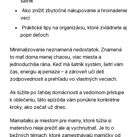
šatník
Ako znížiť zbytočné nakupovanie a hromadenie
vecí
Praktické tipy na organizáciu, ktoré zvládnete aj
popri deťoch
Minimalizovanie neznamená nedostatok. Znamená
to mať doma menej chaosu, viac miesta a
jednoduchšie rána. Keď má šatník systém, šetrí vám
čas, energiu aj peniaze – a zároveň učí deti
zodpovednosti a prehľadu vo vlastných veciach.
Ak túžite po ľahšej domácnosti a vedomom prístupe
k oblečeniu, táto epizóda vám ponúkne konkrétne
kroky, ako začať už dnes.
Mamatalks je miestom pre mamy, ktoré túžia si
materstvo nieje prežiť ale aj vychnutnať. Je to o
bežných témach, ktoré zamestnávajú mamičky od