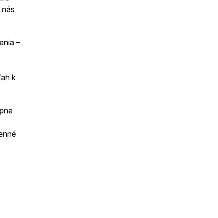
h nás
enia –
ťah k
upne
denné