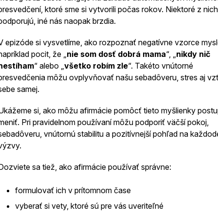
presvedčení, ktoré sme si vytvorili počas rokov. Niektoré z nic
podporujú, iné nás naopak brzdia.
V epizóde si vysvetlíme, ako rozpoznať negatívne vzorce mysl
napríklad pocit, že „
nie som dosť dobrá mama
“, „
nikdy nič
nestíham
“ alebo „
všetko robím zle
“. Takéto vnútorné
presvedčenia môžu ovplyvňovať našu sebadôveru, stres aj vz
sebe samej.
Ukážeme si, ako môžu afirmácie pomôcť tieto myšlienky post
meniť. Pri pravidelnom používaní môžu podporiť väčší pokoj,
sebadôveru, vnútornú stabilitu a pozitívnejší pohľad na každo
výzvy.
Dozviete sa tiež, ako afirmácie používať správne:
formulovať ich v prítomnom čase
vyberať si vety, ktoré sú pre vás uveriteľné