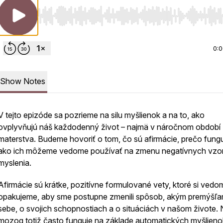
Use Left/Right to seek, Home/End to jump to start o
0:
Show Notes
V tejto epizóde sa pozrieme na silu myšlienok a na to, ako
ovplyvňujú náš každodenný život – najmä v náročnom období
materstva. Budeme hovoriť o tom, čo sú afirmácie, prečo fungu
ako ich môžeme vedome používať na zmenu negatívnych vzo
myslenia.
Afirmácie sú krátke, pozitívne formulované vety, ktoré si vedo
opakujeme, aby sme postupne zmenili spôsob, akým premýšľ
sebe, o svojich schopnostiach a o situáciách v našom živote.
mozog totiž často funguje na základe automatických myšlieno