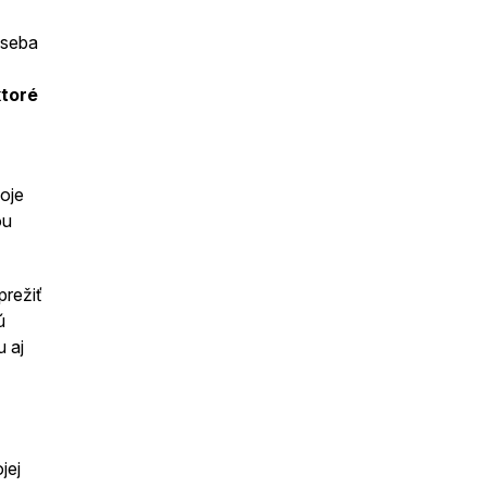
 seba
ktoré
voje
ou
prežiť
ú
 aj
jej