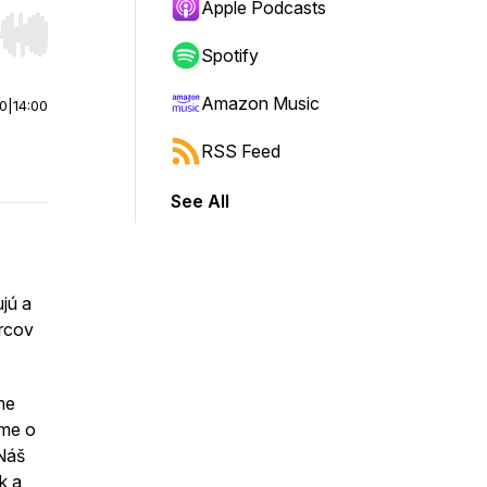
Apple Podcasts
r end. Hold shift to jump forward or backward.
Spotify
Amazon Music
00
|
14:00
RSS Feed
See All
jú a
rcov
me
ame o
 Náš
k a