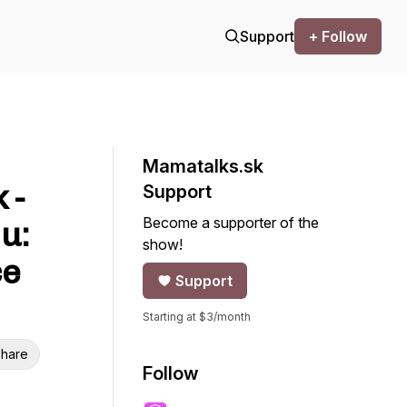
Support
+ Follow
Mamatalks.sk
 -
Support
Become a supporter of the
u:
show!
ce
Support
Starting at $3/month
hare
Follow