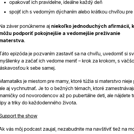
opakovať ich pravidelne, ideálne každý deň
spojiť ich s vedomým dýchaním alebo krátkou chvíľou pre
Na záver ponúkneme aj
niekoľko jednoduchých afirmácií, 
môžu podporiť pokojnejšie a vedomejšie prežívanie
materstva
.
Táto epizóda je pozvaním zastaviť sa na chvíľu, uvedomiť si s
myšlienky a začať ich vedome meniť – krok za krokom, s väčš
láskavosťou k sebe samej.
Mamatalks je miestom pre mamy, ktoré túžia si materstvo nieje 
ale aj vychnutnať. Je to o bežných témach, ktoré zamestnávaj
mamičky od novorodencov až po pubertálne deti, ale nájdete tu
tipy a triky do každodenného života.
Support the show
Ak vás môj podcast zaujal, nezabudnite ma navštíviť tiež na mo