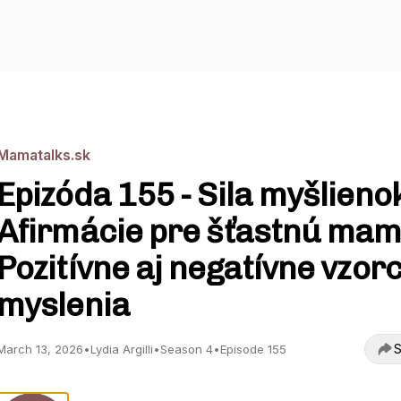
Mamatalks.sk
Epizóda 155 - Sila myšlienok
Afirmácie pre šťastnú mam
Pozitívne aj negatívne vzor
myslenia
S
March 13, 2026
•
Lydia Argilli
•
Season 4
•
Episode 155