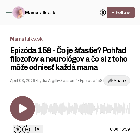
+ Follow
Mamatalks.sk
Mamatalks.sk
Epizóda 158 - Čo je šťastie? Pohľad
filozofov a neurológov a čo si z toho
môže odniesť každá mama
Share
April 03, 2026
•
Lydia Argilli
•
Season 4
•
Episode 158
Use Left/Right to seek, Home/End to jump to st
0:00
|
16:59