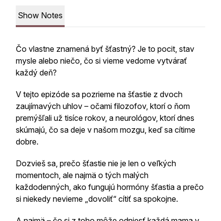
Show Notes
Čo vlastne znamená byť šťastný? Je to pocit, stav
mysle alebo niečo, čo si vieme vedome vytvárať
každý deň?
V tejto epizóde sa pozrieme na šťastie z dvoch
zaujímavých uhlov – očami filozofov, ktorí o ňom
premýšľali už tisíce rokov, a neurológov, ktorí dnes
skúmajú, čo sa deje v našom mozgu, keď sa cítime
dobre.
Dozvieš sa, prečo šťastie nie je len o veľkých
momentoch, ale najmä o tých malých
každodenných, ako fungujú hormóny šťastia a prečo
si niekedy nevieme „dovoliť“ cítiť sa spokojne.
A najmä – čo si z toho môže odniesť každá mama v