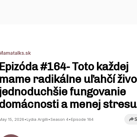
Mamatalks.sk
Epizóda #164- Toto každej
mame radikálne uľahčí živo
jednoduchšie fungovanie
domácnosti a menej stresu
S
May 15, 2026
•
Lydia Argilli
•
Season 4
•
Episode 164