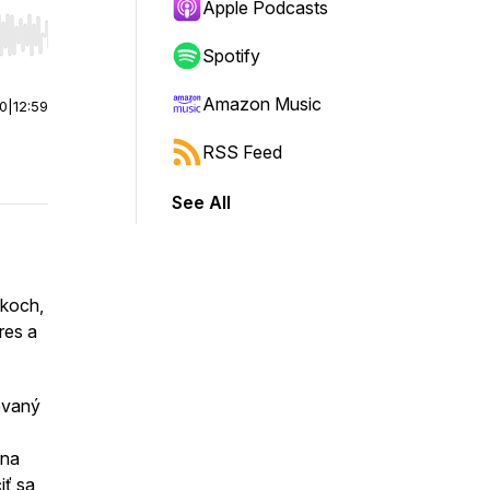
Apple Podcasts
r end. Hold shift to jump forward or backward.
Spotify
Amazon Music
00
|
12:59
RSS Feed
See All
ykoch,
res a
ovaný
 na
iť sa