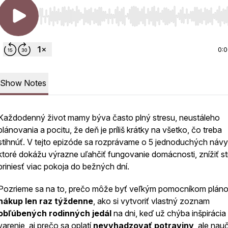
Use Left/Right to seek, Home/End to jump to start o
0:
Show Notes
Každodenný život mamy býva často plný stresu, neustáleho
plánovania a pocitu, že deň je príliš krátky na všetko, čo treba
stihnúť. V tejto epizóde sa rozprávame o 5 jednoduchých náv
ktoré dokážu výrazne uľahčiť fungovanie domácnosti, znížiť st
priniesť viac pokoja do bežných dní.
Pozrieme sa na to, prečo môže byť veľkým pomocníkom plán
nákup len raz týždenne
, ako si vytvoriť vlastný zoznam
obľúbených rodinných jedál
na dni, keď už chýba inšpirácia
varenie, aj prečo sa oplatí
nevyhadzovať potraviny
, ale nauč