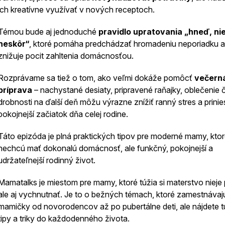
ich kreatívne využívať v nových receptoch.
Témou bude aj jednoduché
pravidlo upratovania „hneď, ni
neskôr“
, ktoré pomáha predchádzať hromadeniu neporiadku a
znižuje pocit zahltenia domácnosťou.
Rozprávame sa tiež o tom, ako veľmi dokáže pomôcť
večern
príprava
– nachystané desiaty, pripravené raňajky, oblečenie č
drobnosti na ďalší deň môžu výrazne znížiť ranný stres a prinie
pokojnejší začiatok dňa celej rodine.
Táto epizóda je plná praktických tipov pre moderné mamy, kto
nechcú mať dokonalú domácnosť, ale funkčný, pokojnejší a
udržateľnejší rodinný život.
Mamatalks je miestom pre mamy, ktoré túžia si materstvo nieje 
ale aj vychnutnať. Je to o bežných témach, ktoré zamestnávaj
mamičky od novorodencov až po pubertálne deti, ale nájdete tu
tipy a triky do každodenného života.