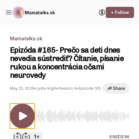
+ Follow
Mamatalks.sk
Mamatalks.sk
Epizóda #165- Prečo sa deti dnes
nevedia sústrediť? Čítanie, písanie
rukou a koncentrácia očami
neurovedy
Share
May 22, 2026
•
Lydia Argilli
•
Season 4
•
Episode 165
Use Left/Right to seek, Home/End to jump to st
0:00
|
13:34