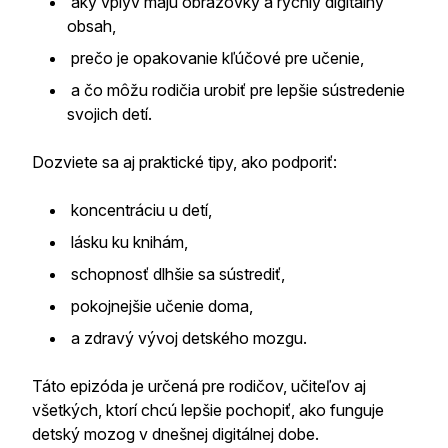
aký vplyv majú obrazovky a rýchly digitálny
obsah,
prečo je opakovanie kľúčové pre učenie,
a čo môžu rodičia urobiť pre lepšie sústredenie
svojich detí.
Dozviete sa aj praktické tipy, ako podporiť:
koncentráciu u detí,
lásku ku knihám,
schopnosť dlhšie sa sústrediť,
pokojnejšie učenie doma,
a zdravý vývoj detského mozgu.
Táto epizóda je určená pre rodičov, učiteľov aj
všetkých, ktorí chcú lepšie pochopiť, ako funguje
detský mozog v dnešnej digitálnej dobe.