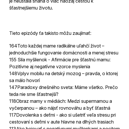
je neustála snaha o viac naozaj cestou k
šťastnejšiemu životu.
Tieto epizódy ťa takisto môžu zaujímať:
164Toto každej mame radikálne uľahčí život –
jednoduchšie fungovanie domácnosti a menej stresu
155 Sila myšlienok - Afirmácie pre šťastnú mamu:
Pozitívne aj negatívne vzorce myslenia
148Vplyv mobilu na detský mozog – pravda, o ktorej
sa málo hovorí
147Paradoxy dnešného sveta: Máme všetko. Prečo
teda nie sme šťastnejší?
118Obraz mamy v médiách: Medzi supermamou a
vyčerpanou – ako nájsť rovnováhu a byť šťastná
117Dovolenka s deťmi - ako si ušetriť veľa stresu pri
cestovaní s deťmi v aute hlavne na dlhých trasiach
113Ako bojovať s negatívnymi myšlienkami a pocitom