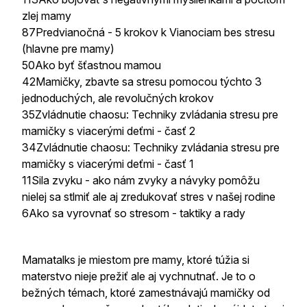
zlej mamy
87Predvianočná - 5 krokov k Vianociam bes stresu
(hlavne pre mamy)
50Ako byť šťastnou mamou
42Mamičky, zbavte sa stresu pomocou týchto 3
jednoduchých, ale revolučných krokov
35Zvládnutie chaosu: Techniky zvládania stresu pre
mamičky s viacerými deťmi - časť 2
34Zvládnutie chaosu: Techniky zvládania stresu pre
mamičky s viacerými deťmi - časť 1
11Sila zvyku - ako nám zvyky a návyky pomôžu
nielej sa stlmiť ale aj zredukovať stres v našej rodine
6Ako sa vyrovnať so stresom - taktiky a rady
Mamatalks je miestom pre mamy, ktoré túžia si
materstvo nieje prežiť ale aj vychnutnať. Je to o
bežných témach, ktoré zamestnávajú mamičky od