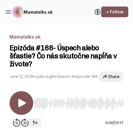
+ Follow
Mamatalks.sk
Mamatalks.sk
Epizóda #168- Úspech alebo
šťastie? Čo nás skutočne napĺňa v
živote?
Share
June 12, 2026
•
Lydia Argilli
•
Season 4
•
Episode 168
Use Left/Right to seek, Home/End to jump to st
0:00
|
13:17