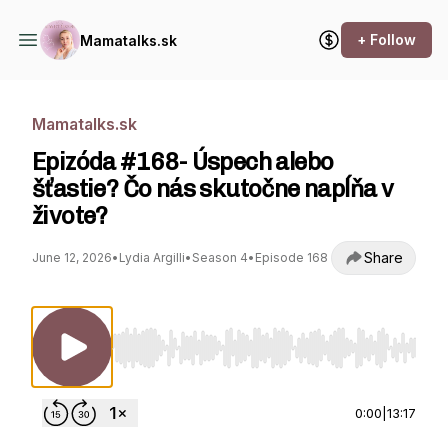
+ Follow
Mamatalks.sk
Mamatalks.sk
Epizóda #168- Úspech alebo
šťastie? Čo nás skutočne napĺňa v
živote?
Share
June 12, 2026
•
Lydia Argilli
•
Season 4
•
Episode 168
Use Left/Right to seek, Home/End to jump to st
0:00
|
13:17