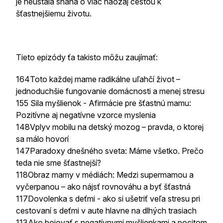
je neustála snaha o viac naozaj cestou k
šťastnejšiemu životu.
Tieto epizódy ťa takisto môžu zaujímať:
164Toto každej mame radikálne uľahčí život –
jednoduchšie fungovanie domácnosti a menej stresu
155 Sila myšlienok - Afirmácie pre šťastnú mamu:
Pozitívne aj negatívne vzorce myslenia
148Vplyv mobilu na detský mozog – pravda, o ktorej
sa málo hovorí
147Paradoxy dnešného sveta: Máme všetko. Prečo
teda nie sme šťastnejší?
118Obraz mamy v médiách: Medzi supermamou a
vyčerpanou – ako nájsť rovnováhu a byť šťastná
117Dovolenka s deťmi - ako si ušetriť veľa stresu pri
cestovaní s deťmi v aute hlavne na dlhých trasiach
113Ako bojovať s negatívnymi myšlienkami a pocitom