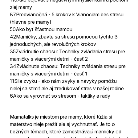
zlej mamy
87Predvianočná - 5 krokov k Vianociam bes stresu
(hlavne pre mamy)
50Ako byť šťastnou mamou
42Mamičky, zbavte sa stresu pomocou týchto 3
jednoduchých, ale revolučných krokov
35Zvládnutie chaosu: Techniky zvládania stresu pre
mamičky s viacerými deťmi - časť 2
34Zvládnutie chaosu: Techniky zvládania stresu pre
mamičky s viacerými deťmi - časť 1
11Sila zvyku - ako nám zvyky a návyky pomôžu
nielej sa stlmiť ale aj zredukovať stres v našej rodine
6Ako sa vyrovnať so stresom - taktiky a rady
Mamatalks je miestom pre mamy, ktoré túžia si
materstvo nieje prežiť ale aj vychnutnať. Je to o
bežných témach, ktoré zamestnávajú mamičky od