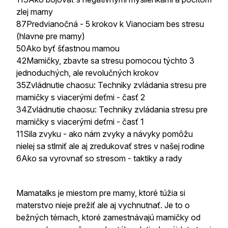
zlej mamy
87Predvianočná - 5 krokov k Vianociam bes stresu
(hlavne pre mamy)
50Ako byť šťastnou mamou
42Mamičky, zbavte sa stresu pomocou týchto 3
jednoduchých, ale revolučných krokov
35Zvládnutie chaosu: Techniky zvládania stresu pre
mamičky s viacerými deťmi - časť 2
34Zvládnutie chaosu: Techniky zvládania stresu pre
mamičky s viacerými deťmi - časť 1
11Sila zvyku - ako nám zvyky a návyky pomôžu
nielej sa stlmiť ale aj zredukovať stres v našej rodine
6Ako sa vyrovnať so stresom - taktiky a rady
Mamatalks je miestom pre mamy, ktoré túžia si
materstvo nieje prežiť ale aj vychnutnať. Je to o
bežných témach, ktoré zamestnávajú mamičky od