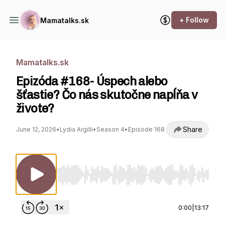
+ Follow
Mamatalks.sk
Mamatalks.sk
Epizóda #168- Úspech alebo
šťastie? Čo nás skutočne napĺňa v
živote?
Share
June 12, 2026
•
Lydia Argilli
•
Season 4
•
Episode 168
Use Left/Right to seek, Home/End to jump to st
0:00
|
13:17