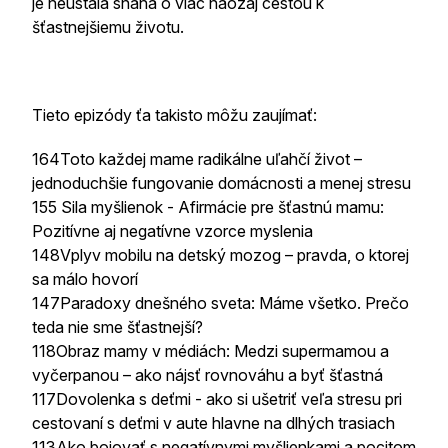
je neustála snaha o viac naozaj cestou k
šťastnejšiemu životu.
Tieto epizódy ťa takisto môžu zaujímať:
164Toto každej mame radikálne uľahčí život –
jednoduchšie fungovanie domácnosti a menej stresu
155 Sila myšlienok - Afirmácie pre šťastnú mamu:
Pozitívne aj negatívne vzorce myslenia
148Vplyv mobilu na detský mozog – pravda, o ktorej
sa málo hovorí
147Paradoxy dnešného sveta: Máme všetko. Prečo
teda nie sme šťastnejší?
118Obraz mamy v médiách: Medzi supermamou a
vyčerpanou – ako nájsť rovnováhu a byť šťastná
117Dovolenka s deťmi - ako si ušetriť veľa stresu pri
cestovaní s deťmi v aute hlavne na dlhých trasiach
113Ako bojovať s negatívnymi myšlienkami a pocitom