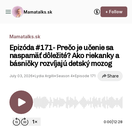
+ Follow
Mamatalks.sk
Mamatalks.sk
Epizóda #171- Prečo je učenie sa
naspamäť dôležité? Ako riekanky a
básničky rozvíjajú detský mozog
Share
July 03, 2026
•
Lydia Argilli
•
Season 4
•
Episode 171
Use Left/Right to seek, Home/End to jump to st
0:00
|
12:28